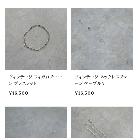
ヴィンテージ フィガロチェー
ヴィンテージ ネックレスチェ
ン ブレスレット
ーン ケーブルA
¥16,500
¥16,500