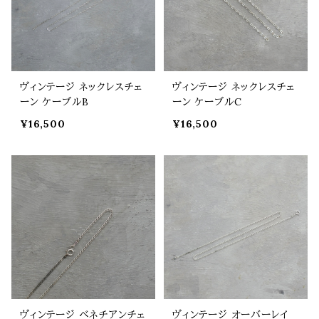
ヴィンテージ ネックレスチェ
ヴィンテージ ネックレスチェ
ーン ケーブルB
ーン ケーブルC
¥16,500
¥16,500
ヴィンテージ ベネチアンチェ
ヴィンテージ オーバーレイ