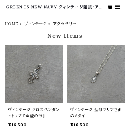
GREEN IS NEW NAVY ヴィンテージ雑貨・アン
ティーク・海外買い付け・グリーンイズニューネイビ
ー
HOME
ヴィンテージ
アクセサリー
New Items
ヴィンテージ クロスペンダン
ヴィンテージ 聖母マリアさま
トトップ 『全能の神』
のメダイ
¥16,500
¥16,500