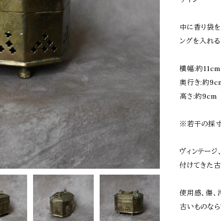
中に香り袋を
ングを入れる
横幅:約11cm
奥行き:約9c
高さ:約9cm
※若干の採寸
ヴィンテージ
付けてきた古
使用感、傷、
古いものなら