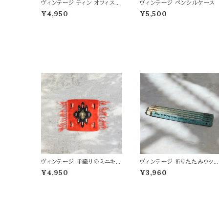
ヴィンテージ ティン オフィスピ
ヴィンテージ ペンシルケース
ン
¥4,950
¥5,500
ヴィンテージ 手織りのミニキリ
ヴィンテージ 折りたたみウッド
ム 33×21
スケール BL
¥4,950
¥3,960