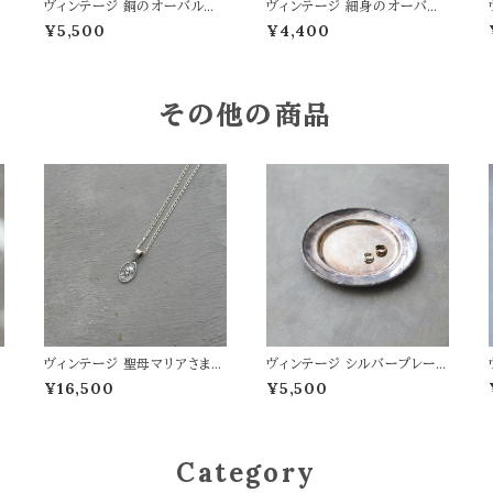
ヴィンテージ 銅のオーバルア
ヴィンテージ 細身のオーバル
ッシュトレイ
プレート
¥5,500
¥4,400
その他の商品
ヴィンテージ 聖母マリアさまの
ヴィンテージ シルバープレート
メダイ
のサービングトレイ
¥16,500
¥5,500
Category