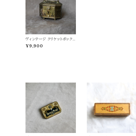
ヴィンテージ クリケットボック
ス
¥9,900