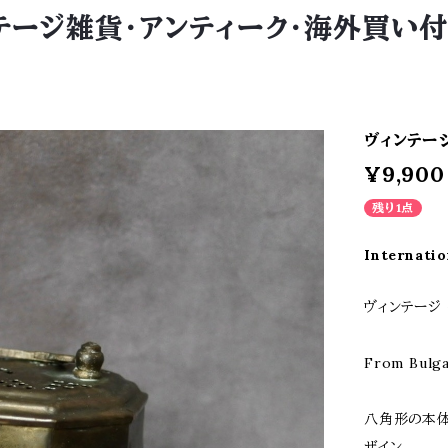
 ヴィンテージ雑貨・アンティーク・海外買
ヴィンテー
¥9,900
残り1点
Internatio
ヴィンテージ
From Bulga
八角形の本
ザイン