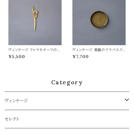
ヴィンテージ リャマモチーフのペ
ヴィンテージ 真鍮のアラベスクト
ーパーナイフ
レイ
¥5,500
¥7,700
Category
ヴィンテージ
雑貨
セレクト