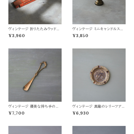
ヴィンテージ 折りたたみウッドス
ヴィンテージ ミニキャンドルスタ
ケール RD
ンド
¥3,960
¥3,850
ヴィンテージ 優美な持ち手の靴
ヴィンテージ 真鍮のレリーフアッ
べら
シュトレイ
¥7,700
¥6,930