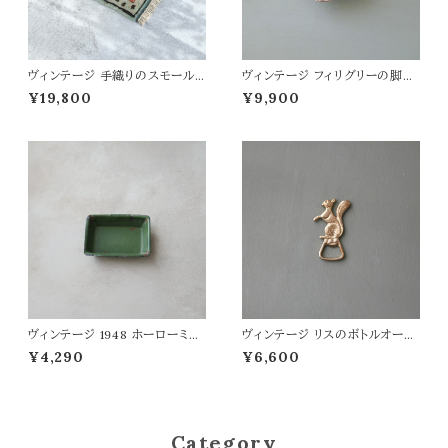
ヴィンテージ 手織りのスモールラ
ヴィンテージ フィリグリーの脚付
グ 51.5×42
きトレイ
¥19,800
¥9,900
ヴィンテージ 1948 ホーローミニ
ヴィンテージ リスのボトルオープ
トレイ
ナー
¥4,290
¥6,600
Category