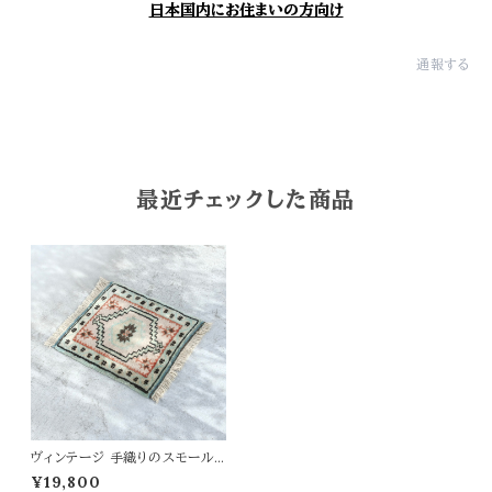
日本国内にお住まいの方向け
通報する
最近チェックした商品
ヴィンテージ 手織りのスモールラ
グ 51.5×42
¥19,800