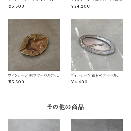
3.5×92
¥5,500
¥24,200
ヴィンテージ 銅のオーバルアッ
ヴィンテージ 細身のオーバルプ
シュトレイ
レート
¥5,500
¥4,400
その他の商品