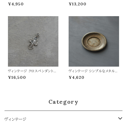
33×21
レイ
¥4,950
¥13,200
ヴィンテージ クロスペンダントト
ヴィンテージ シンプルなメタルト
ップ 『全能の神』
レイ
¥16,500
¥4,620
Category
ヴィンテージ