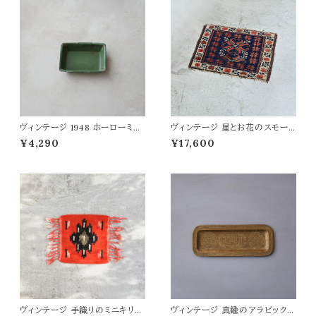
ヴィンテージ 1948 ホーローミニ
ヴィンテージ 星とお花のスモー
トレイ
ルラグ 56×47
¥4,290
¥17,600
ヴィンテージ 手織りのミニキリム
ヴィンテージ 真鍮のアラビックト