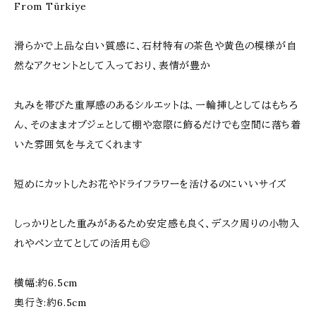
From Türkiye
滑らかで上品な白い質感に、石材特有の茶色や黄色の模様が自
然なアクセントとして入っており、表情が豊か
丸みを帯びた重厚感のあるシルエットは、一輪挿しとしてはもちろ
ん、そのままオブジェとして棚や窓際に飾るだけでも空間に落ち着
いた雰囲気を与えてくれます
短めにカットしたお花やドライフラワーを活けるのにいいサイズ
しっかりとした重みがあるため安定感も良く、デスク周りの小物入
れやペン立てとしての活用も◎
横幅:約6.5cm
奥行き:約6.5cm