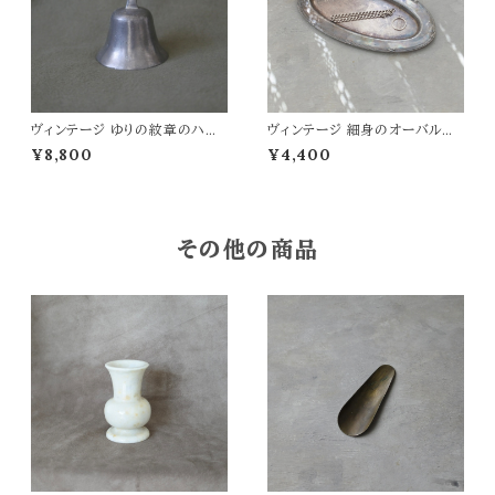
ヴィンテージ ゆりの紋章のハン
ヴィンテージ 細身のオーバルプ
ドベル
レート
¥8,800
¥4,400
その他の商品