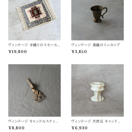
ヴィンテージ 手織りのスモールラ
ヴィンテージ 真鍮のミニカップ
グ 55×42
¥19,800
¥3,850
ヴィンテージ キャンドルスナッフ
ヴィンテージ 天然石 キャンドル
ァー (はさみ型4)
ホルダー
¥8,800
¥6,930