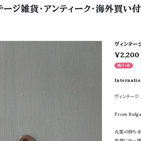
 ヴィンテージ雑貨・アンティーク・海外買
ヴィンテージ
¥2,200
残り1点
Internatio
ヴィンテージ
From Bulga
丸型の持ち
先端に出っ