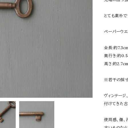
とても素朴で
ペーパーウエ
全長:約7.3c
奥行き:約0.5
高さ:約2.7c
※若干の採寸
ヴィンテージ
付けてきた古
使用感、傷、
古いものなら