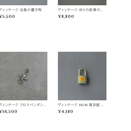
ヴィンテージ 白鳥の置き物
ヴィンテージ ゆりの紋章のハ
ンドベル
¥5,500
¥8,800
ヴィンテージ クロスペンダント
ヴィンテージ HON 南京錠 G
トップ 『全能の神』
Y
¥16,500
¥4,180