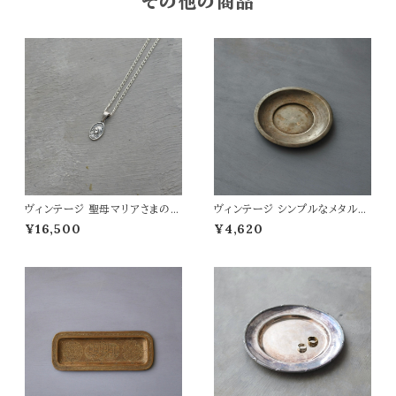
その他の商品
ヴィンテージ 聖母マリアさまのメ
ヴィンテージ シンプルなメタルト
ダイ
レイ
¥16,500
¥4,620