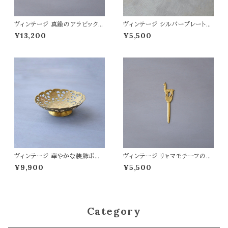
ヴィンテージ 真鍮のアラビックト
ヴィンテージ シルバープレートの
レイ
サービングトレイ
¥13,200
¥5,500
ヴィンテージ 華やかな装飾ボウ
ヴィンテージ リャマモチーフのペ
ル
ーパーナイフ
¥9,900
¥5,500
Category