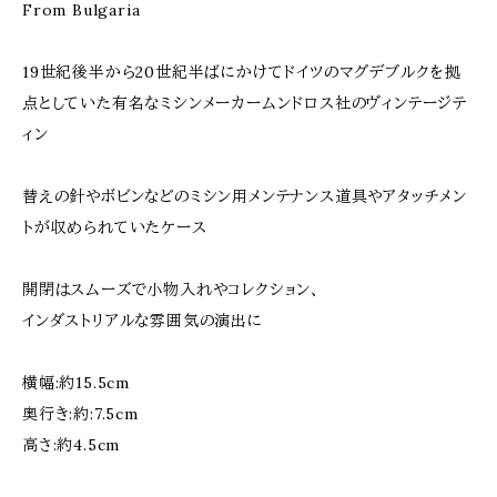
From Bulgaria
19世紀後半から20世紀半ばにかけてドイツのマグデブルクを拠
点としていた有名なミシンメーカームンドロス社のヴィンテージテ
ィン
替えの針やボビンなどのミシン用メンテナンス道具やアタッチメン
トが収められていたケース
開閉はスムーズで小物入れやコレクション、
インダストリアルな雰囲気の演出に
横幅:約15.5cm
奥行き:約:7.5cm
高さ:約4.5cm