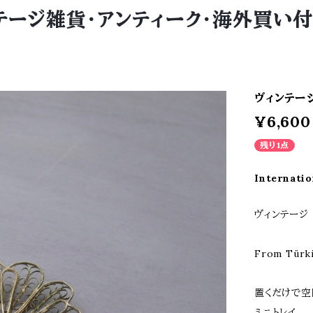
 ヴィンテージ雑貨・アンティーク・海外買
ヴィンテー
¥6,600
残り1点
Internatio
ヴィンテージ
From Türk
置くだけで空
ミニトレイ