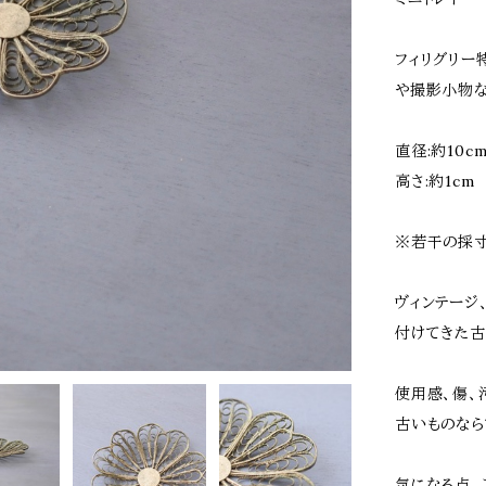
フィリグリー
や撮影小物な
直径:約10c
高さ:約1cm
※若干の採寸
ヴィンテージ
付けてきた古
使用感、傷、
古いものなら
気になる点、