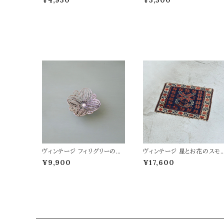
¥4,950
¥5,500
ヴィンテージ フィリグリーの脚
ヴィンテージ 星とお花のスモ
付きトレイ
ールラグ 56×47
¥9,900
¥17,600