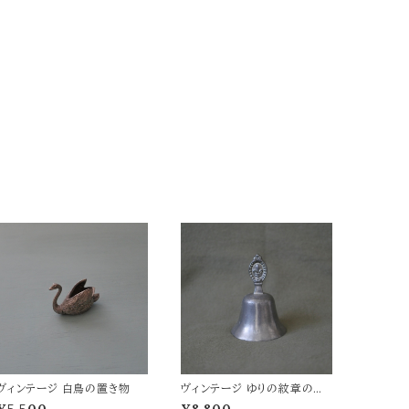
ヴィンテージ 白鳥の置き物
ヴィンテージ ゆりの紋章のハ
ンドベル