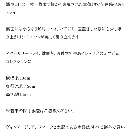
鱗やヒレの一枚一枚まで細かく表現された立体的で存在感のある
トレイ
裏面には小さな脚がよっつ付いており、直置きした際にも少し浮
き上がりシルエットが美しく引き立ちます
アクセサリートレイ、鍵置き、お香立てやあインテリアのオブジェ、
コレクションに
横幅:約13cm
奥行き:約7.5cm
高さ:約1.5cm
※若干の採寸誤差はご容赦ください。
ヴィンテージ、アンティークと表記のある商品は すべて海外で買い