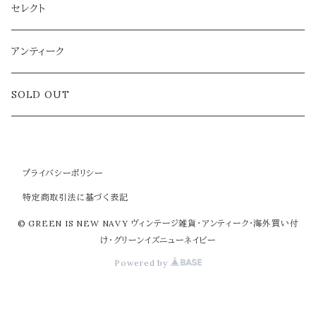
雑貨
セレクト
アクセサリー
アンティーク
ラグ
SOLD OUT
プライバシーポリシー
特定商取引法に基づく表記
© GREEN IS NEW NAVY ヴィンテージ雑貨・アンティーク・海外買い付
け・グリーンイズニューネイビー
Powered by