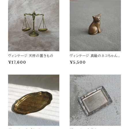
ヴィンテージ 天秤の置きもの
ヴィンテージ 真鍮のネコちゃん
の置き物
¥17,600
¥5,500